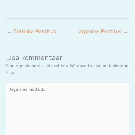
←
Eelmine Postitus
Järgmine Postitus
→
Lisa kommentaar
Sinu e-postiaadressi ei avaldata.
Nõutavad väljad on tähistatud
*
-ga
Jaga
oma
mõtteid..