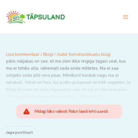
Skip
to
content
Lisa kommentaar
/
Blogi
/ Autor
Kohvihoolikuelu blogi
päris naljakas on see, et ma olen ikka ringiga tagasi seal, kus
ma ei tohiks olla, vähemalt seda enda mõtetes. Ma ei saa
selgeks seda pilti oma peas. Mõnikord tundub nagu ma ei
tahakski. Vahel on hea, kui pudru ja kapsad on kõik segamini. Ja
kõige kurvem on selle asja juures see, et ma ei viitsi praeguse
seisuga midagi muuta ega ilmselt ka lähitulevikus.
Midagi läks valesti. Palun laadi leht uuesti.
Jaga postitust