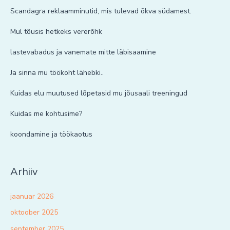
Scandagra reklaamminutid, mis tulevad õkva südamest.
Mul tõusis hetkeks vererõhk
lastevabadus ja vanemate mitte läbisaamine
Ja sinna mu töökoht lähebki..
Kuidas elu muutused lõpetasid mu jõusaali treeningud
Kuidas me kohtusime?
koondamine ja töökaotus
Arhiiv
jaanuar 2026
oktoober 2025
september 2025