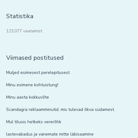
Statistika
123,077 vaatamist
Viimased postitused
Muljed esimesest perelepitusest
Minu esimene kohtuistung!
Minu aasta kokkuvõte
Scandagra reklaamminutid, mis tulevad õkva südamest.
Mul tõusis hetkeks vererõhk
lastevabadus ja vanemate mitte läbisaamine