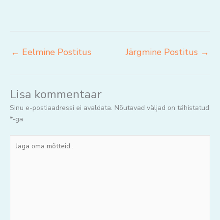
←
Eelmine Postitus
Järgmine Postitus
→
Lisa kommentaar
Sinu e-postiaadressi ei avaldata.
Nõutavad väljad on tähistatud
*
-ga
Jaga
oma
mõtteid..