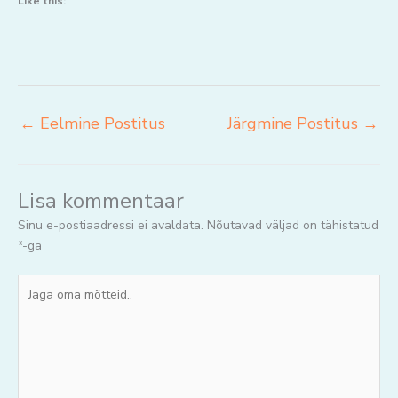
Like this:
←
Eelmine Postitus
Järgmine Postitus
→
Lisa kommentaar
Sinu e-postiaadressi ei avaldata.
Nõutavad väljad on tähistatud
*
-ga
Jaga
oma
mõtteid..