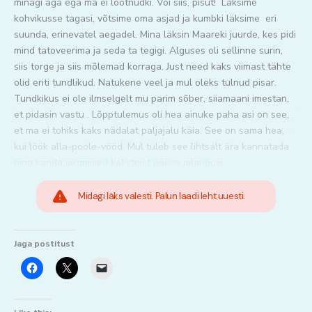
minagi aga ega ma ei lootnudki. Või siis, pisut! Läksime
kohvikusse tagasi, võtsime oma asjad ja kumbki läksime eri
suunda, erinevatel aegadel. Mina läksin Maareki juurde, kes pidi
mind tatoveerima ja seda ta tegigi. Alguses oli sellinne surin,
siis torge ja siis mõlemad korraga. Just need kaks viimast tähte
olid eriti tundlikud. Natukene veel ja mul oleks tulnud pisar.
Tundkikus ei ole ilmselgelt mu parim sõber, siiamaani imestan,
et pidasin vastu . Lõpptulemus oli hea ainuke paha asi on see,
et ma ei tohiks kaks nädalat paljajalu käia. See on sama hea,
kui löök alla-poole-vööd. Mul tuleb see lihtsalt ära kannatada
ning kanda järgmised kaksteist päeva jalanõusi.
Midagi läks valesti. Palun laadi leht uuesti.
Jaga postitust