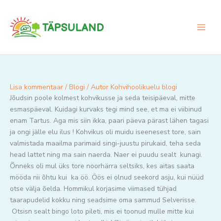
Skip
to
content
Lisa kommentaar
/
Blogi
/ Autor
Kohvihoolikuelu blogi
Jõudsin poole kolmest kohvikusse ja seda teisipäeval, mitte
esmaspäeval. Kuidagi kurvaks tegi mind see, et ma ei viibinud
enam Tartus. Aga mis siin ikka, paari päeva pärast lähen tagasi
ja ongi jälle elu ilus ! Kohvikus oli muidu iseenesest tore, sain
valmistada maailma parimaid singi-juustu pirukaid, teha seda
head lattet ning ma sain naerda. Naer ei puudu sealt kunagi.
Õnneks oli mul üks tore noorhärra seltsiks, kes aitas saata
mööda nii õhtu kui ka öö. Öös ei olnud seekord asju, kui nüüd
otse välja õelda. Hommikul korjasime viimased tühjad
taarapudelid kokku ning seadsime oma sammud Selverisse.
Otsisn sealt bingo loto pileti, mis ei toonud mulle mitte kui