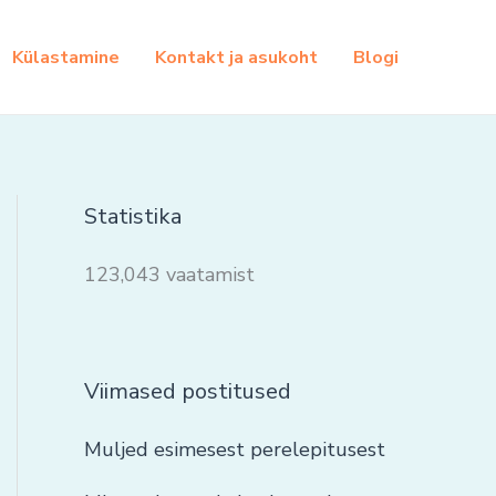
Külastamine
Kontakt ja asukoht
Blogi
Statistika
123,043 vaatamist
Viimased postitused
Muljed esimesest perelepitusest