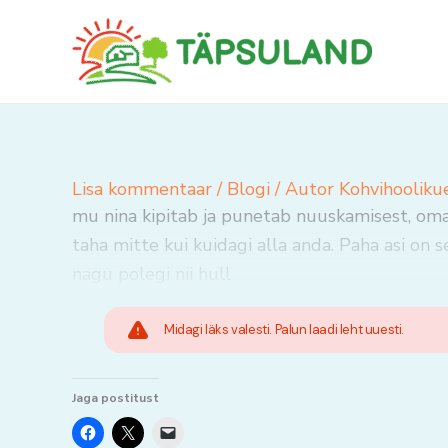
Skip
to
content
Lisa kommentaar
/
Blogi
/ Autor
Kohvihooliku
mu nina kipitab ja punetab nuuskamisest, oma 
taha mitte kui kuidagi alla anda. Paha asi on 
nagu polegi nii hull
Midagi läks valesti. Palun laadi leht uuesti.
Jaga postitust