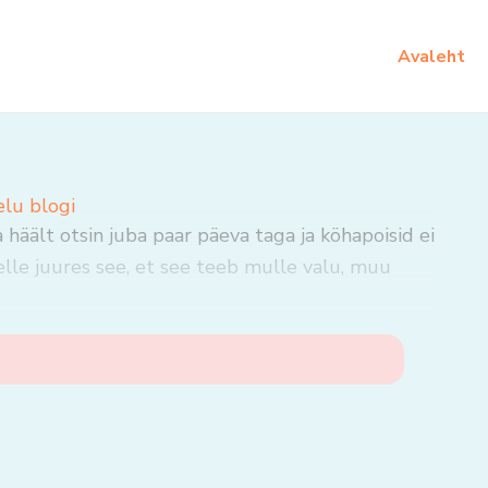
Avaleht
elu blogi
häält otsin juba paar päeva taga ja köhapoisid ei
selle juures see, et see teeb mulle valu, muu