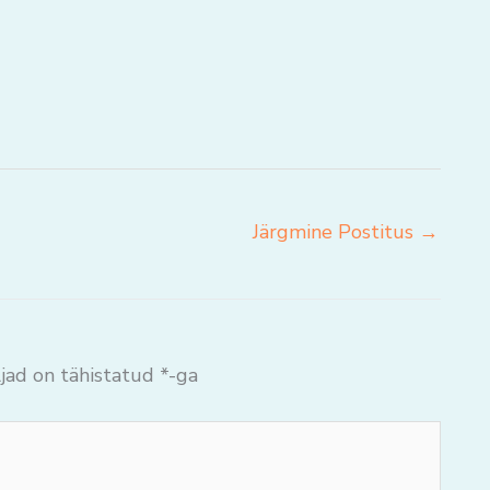
Järgmine Postitus
→
jad on tähistatud
*
-ga