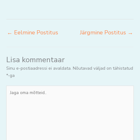
←
Eelmine Postitus
Järgmine Postitus
→
Lisa kommentaar
Sinu e-postiaadressi ei avaldata.
Nõutavad väljad on tähistatud
*
-ga
Jaga
oma
mõtteid..