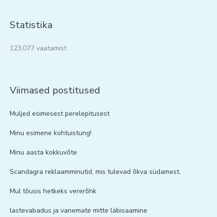
Statistika
123,077 vaatamist
Viimased postitused
Muljed esimesest perelepitusest
Minu esimene kohtuistung!
Minu aasta kokkuvõte
Scandagra reklaamminutid, mis tulevad õkva südamest.
Mul tõusis hetkeks vererõhk
lastevabadus ja vanemate mitte läbisaamine