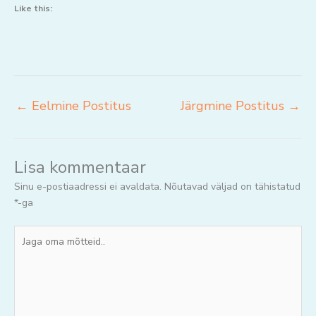
Like this:
←
Eelmine Postitus
Järgmine Postitus
→
Lisa kommentaar
Sinu e-postiaadressi ei avaldata.
Nõutavad väljad on tähistatud
*
-ga
Jaga
oma
mõtteid..