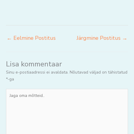
←
Eelmine Postitus
Järgmine Postitus
→
Lisa kommentaar
Sinu e-postiaadressi ei avaldata.
Nõutavad väljad on tähistatud
*
-ga
Jaga
oma
mõtteid..