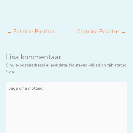
←
Eelmine Postitus
Järgmine Postitus
→
Lisa kommentaar
Sinu e-postiaadressi ei avaldata.
Nõutavad väljad on tähistatud
*
-ga
Jaga
oma
mõtteid..