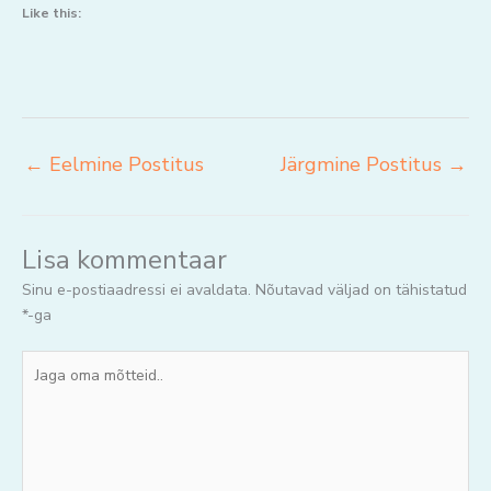
Like this:
←
Eelmine Postitus
Järgmine Postitus
→
Lisa kommentaar
Sinu e-postiaadressi ei avaldata.
Nõutavad väljad on tähistatud
*
-ga
Jaga
oma
mõtteid..