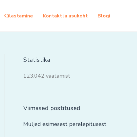
Külastamine
Kontakt ja asukoht
Blogi
Statistika
123,042 vaatamist
Viimased postitused
Muljed esimesest perelepitusest