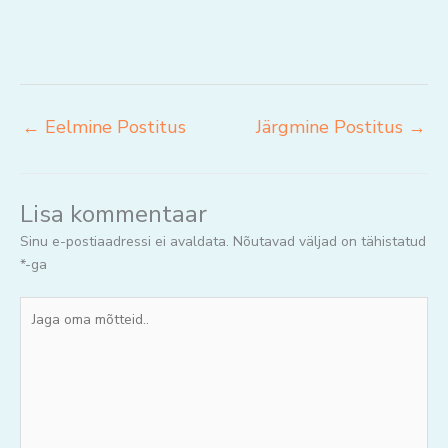
←
Eelmine Postitus
Järgmine Postitus
→
Lisa kommentaar
Sinu e-postiaadressi ei avaldata.
Nõutavad väljad on tähistatud
*
-ga
Jaga
oma
mõtteid..