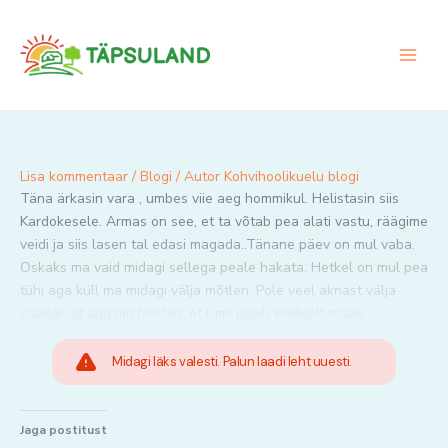
Skip
to
content
Lisa kommentaar
/
Blogi
/ Autor
Kohvihoolikuelu blogi
Täna ärkasin vara , umbes viie aeg hommikul. Helistasin siis
Kardokesele. Armas on see, et ta võtab pea alati vastu, räägime
veidi ja siis lasen tal edasi magada..Tänane päev on mul vaba.
Oskaks ma vaid midagi sellega peale hakata. Hetkel on mul pea
tühi aga küll ma midagi välja mõtlen. Pole veel aknast välja
vaadanud aga ma loodan, et lumi püsib endiselt maas.
Midagi läks valesti. Palun laadi leht uuesti.
Jaga postitust