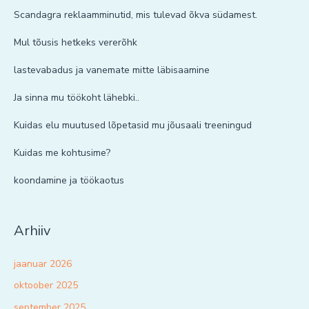
Scandagra reklaamminutid, mis tulevad õkva südamest.
Mul tõusis hetkeks vererõhk
lastevabadus ja vanemate mitte läbisaamine
Ja sinna mu töökoht lähebki..
Kuidas elu muutused lõpetasid mu jõusaali treeningud
Kuidas me kohtusime?
koondamine ja töökaotus
Arhiiv
jaanuar 2026
oktoober 2025
september 2025