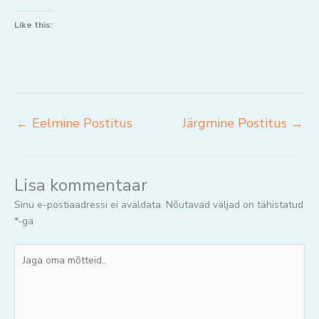
Like this:
←
Eelmine Postitus
Järgmine Postitus
→
Lisa kommentaar
Sinu e-postiaadressi ei avaldata.
Nõutavad väljad on tähistatud
*
-ga
Jaga
oma
mõtteid..