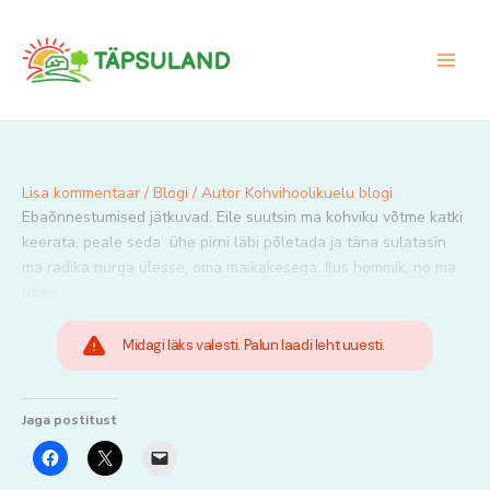
Skip
to
content
Lisa kommentaar
/
Blogi
/ Autor
Kohvihoolikuelu blogi
Ebaõnnestumised jätkuvad. Eile suutsin ma kohviku võtme katki
keerata, peale seda ühe pirni läbi põletada ja täna sulatasin
ma radika nurga ülesse, oma maikakesega. Ilus hommik, no ma
ütlen.
Midagi läks valesti. Palun laadi leht uuesti.
Jaga postitust