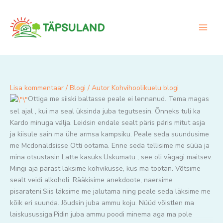
Skip
to
content
Lisa kommentaar
/
Blogi
/ Autor
Kohvihoolikuelu blogi
Ottiga me siiski baltasse peale ei lennanud. Tema magas
sel ajal , kui ma seal üksinda juba tegutsesin. Õnneks tuli ka
Kardo minuga välja. Leidsin endale sealt päris päris mitut asja
ja kiisule sain ma ühe armsa kampsiku. Peale seda suundusime
me Mcdonaldsisse Otti ootama. Enne seda tellisime me süüa ja
mina otsustasin Latte kasuks.Uskumatu , see oli vägagi maitsev.
Mingi aja pärast läksime kohvikusse, kus ma töötan. Võtsime
sealt veidi alkoholi. Rääkisime anekdoote, naersime
pisarateni.Siis läksime me jalutama ning peale seda läksime me
kõik eri suunda. Jõudsin juba ammu koju. Nüüd võistlen ma
laiskusussiga.Pidin juba ammu poodi minema aga ma pole