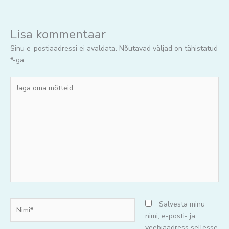
Lisa kommentaar
Sinu e-postiaadressi ei avaldata.
Nõutavad väljad on tähistatud
*
-ga
Jaga
oma
mõtteid..
Nimi*
Salvesta minu
nimi, e-posti- ja
veebiaadress sellesse