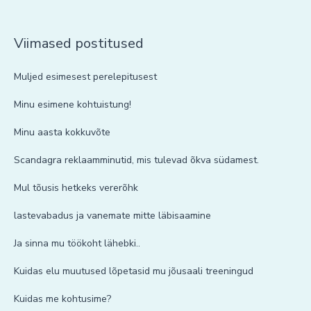
Viimased postitused
Muljed esimesest perelepitusest
Minu esimene kohtuistung!
Minu aasta kokkuvõte
Scandagra reklaamminutid, mis tulevad õkva südamest.
Mul tõusis hetkeks vererõhk
lastevabadus ja vanemate mitte läbisaamine
Ja sinna mu töökoht lähebki..
Kuidas elu muutused lõpetasid mu jõusaali treeningud
Kuidas me kohtusime?