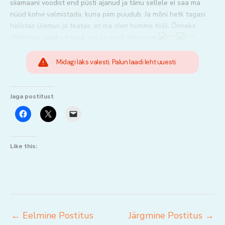
siiamaani voodist end püsti ajanud ja tänu sellele ei saa ma
nüüd kohvi valmistada, kuna piim puudub. Ja mõni hetk tagasi
helistas ülemus ja teatas, et ma olen homme tööl. Õnneks
võtan ma läpaka kaasa, siis on veidi mõnusam.
Midagi läks valesti. Palun laadi leht uuesti.
Jaga postitust
Like this:
←
Eelmine Postitus
Järgmine Postitus
→