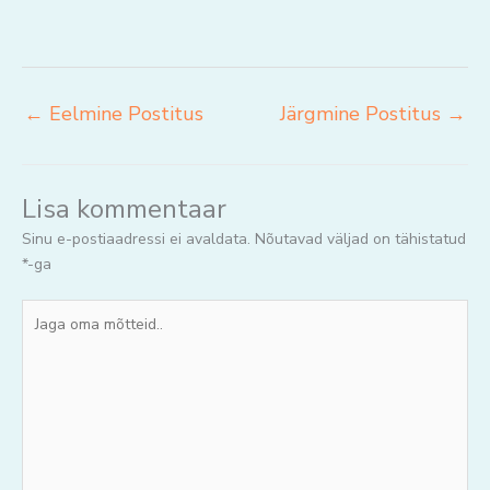
←
Eelmine Postitus
Järgmine Postitus
→
Lisa kommentaar
Sinu e-postiaadressi ei avaldata.
Nõutavad väljad on tähistatud
*
-ga
Jaga
oma
mõtteid..