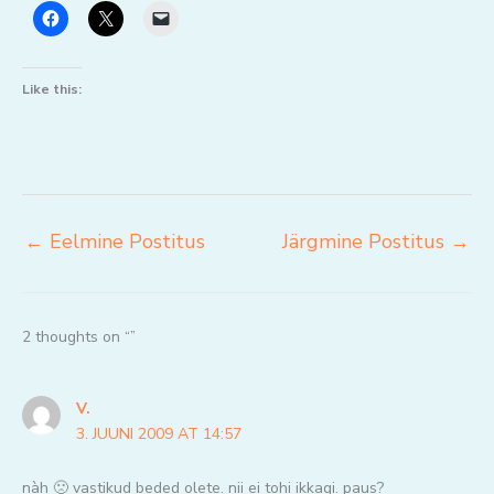
Like this:
←
Eelmine Postitus
Järgmine Postitus
→
2 thoughts on “”
V.
3. JUUNI 2009 AT 14:57
nàh 🙁 vastikud beded olete. nii ei tohi ikkagi. paus?