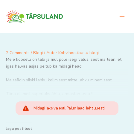
Skip
to
content
2 Comments
/
Blogi
/ Autor
Kohvihoolikuelu blogi
Meie kooselu on läbi ja mul pole isegi valus, sest ma tean, et
igas halvas asjas peitub ka midagi head
Ma räägin siiski lahku kolimisest mitte lahku minemisest.
Täna oli meil superluks õhtu, armastan teda:*
Midagi läks valesti. Palun laadi leht uuesti.
Jaga postitust