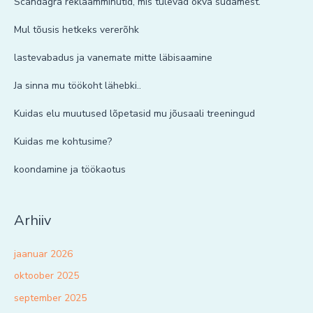
Scandagra reklaamminutid, mis tulevad õkva südamest.
Mul tõusis hetkeks vererõhk
lastevabadus ja vanemate mitte läbisaamine
Ja sinna mu töökoht lähebki..
Kuidas elu muutused lõpetasid mu jõusaali treeningud
Kuidas me kohtusime?
koondamine ja töökaotus
Arhiiv
jaanuar 2026
oktoober 2025
september 2025