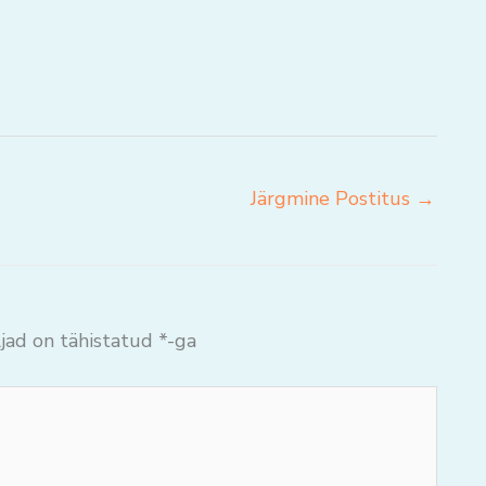
Järgmine Postitus
→
jad on tähistatud
*
-ga