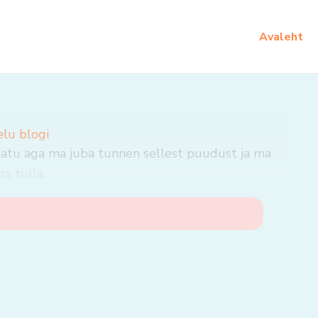
Avaleht
elu blogi
matu aga ma juba tunnen sellest puudust ja ma
a tulla.