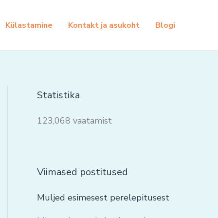
Külastamine
Kontakt ja asukoht
Blogi
Statistika
123,068 vaatamist
Viimased postitused
Muljed esimesest perelepitusest