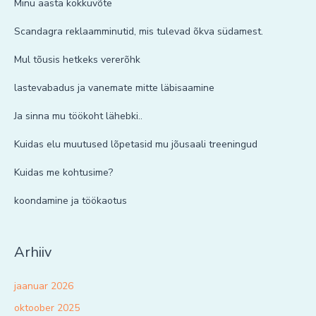
Minu aasta kokkuvõte
Scandagra reklaamminutid, mis tulevad õkva südamest.
Mul tõusis hetkeks vererõhk
lastevabadus ja vanemate mitte läbisaamine
Ja sinna mu töökoht lähebki..
Kuidas elu muutused lõpetasid mu jõusaali treeningud
Kuidas me kohtusime?
koondamine ja töökaotus
Arhiiv
jaanuar 2026
oktoober 2025