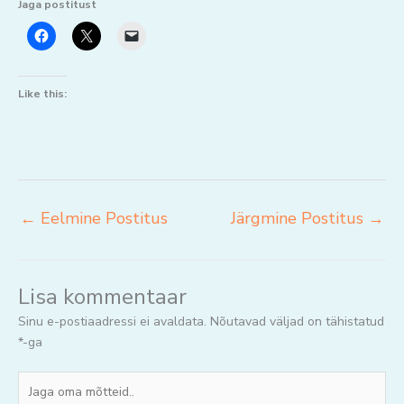
Jaga postitust
Like this:
←
Eelmine Postitus
Järgmine Postitus
→
Lisa kommentaar
Sinu e-postiaadressi ei avaldata.
Nõutavad väljad on tähistatud
*
-ga
Jaga
oma