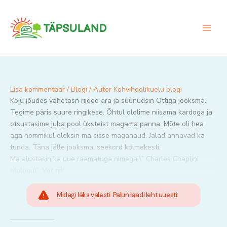
Skip
to
content
Lisa kommentaar
/
Blogi
/ Autor
Kohvihoolikuelu blogi
Koju jõudes vahetasn riided ära ja suunudsin Ottiga jooksma.
Tegime päris suure ringikese. Õhtul ololime niisama kardoga ja
otsustasime juba pool üksteist magama panna. Mõte oli hea
aga hommikul oleksin ma sisse maganaud. Jalad annavad ka
tunda. Täna jälle jooksma, seekord kolmekesti.
Ma alustasin ka uue raamatuga nimega \” Charles Chaplini
elulugu\”. Vot nii!
Midagi läks valesti. Palun laadi leht uuesti.