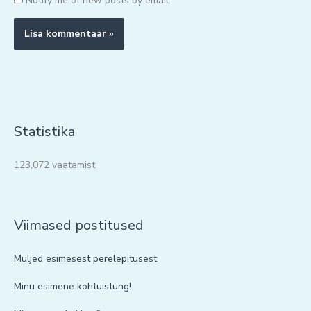
Notify me of new posts by email.
Statistika
123,072 vaatamist
Viimased postitused
Muljed esimesest perelepitusest
Minu esimene kohtuistung!