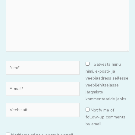
mõtteid..
Nimi*
Salvesta minu
nimi, e-posti- ja
veebiaadress sellesse
E-
veebilehitsejasse
mail*
järgmiste
kommentaaride jaoks.
Veebisait
Notify me of
follow-up comments
by email.