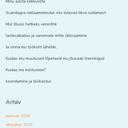
Minu aasta kokkuvõte
Scandagra reklaamminutid, mis tulevad õkva südamest.
Mul tõusis hetkeks vererõhk
lastevabadus ja vanemate mitte läbisaamine
Ja sinna mu töökoht lähebki..
Kuidas elu muutused lõpetasid mu jõusaali treeningud
Kuidas me kohtusime?
koondamine ja töökaotus
Arhiiv
jaanuar 2026
oktoober 2025