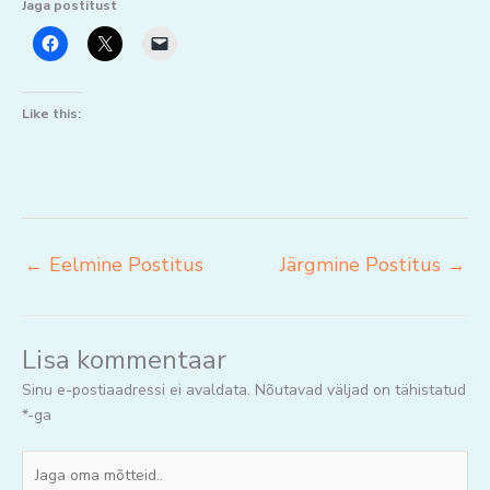
Jaga postitust
Like this:
←
Eelmine Postitus
Järgmine Postitus
→
Lisa kommentaar
Sinu e-postiaadressi ei avaldata.
Nõutavad väljad on tähistatud
*
-ga
Jaga
oma