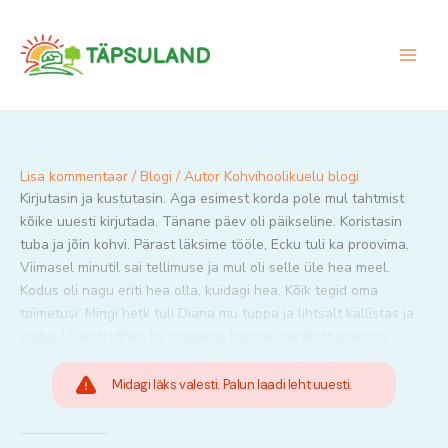
Skip
to
content
Lisa kommentaar
/
Blogi
/ Autor
Kohvihoolikuelu blogi
Kirjutasin ja kustutasin. Aga esimest korda pole mul tahtmist
kõike uuesti kirjutada. Tänane päev oli päikseline. Koristasin
tuba ja jõin kohvi. Pärast läksime tööle, Ecku tuli ka proovima.
Viimasel minutil sai tellimuse ja mul oli selle üle hea meel.
Kodus oli nagu eriti hea olla, kuidagi hea. Kõik tegid oma
toimetusi. Mingi hetk tuli Diana mu tuppa ja lihtsalt kallistas ja
kadus ! Varsti lähen ka magama, homme varakult jooksma
Midagi läks valesti. Palun laadi leht uuesti.