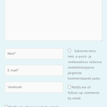
mõtteid..
Nimi*
Salvesta minu
nimi, e-posti- ja
veebiaadress sellesse
E-
veebilehitsejasse
mail*
järgmiste
kommentaaride jaoks.
Veebisait
Notify me of
follow-up comments
by email.