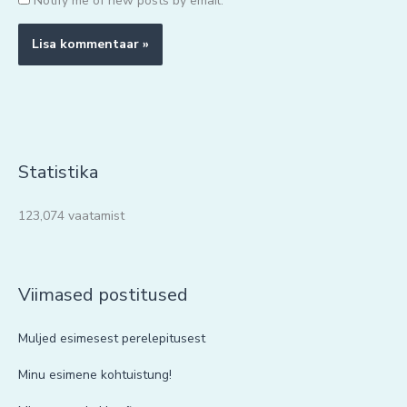
Notify me of new posts by email.
Statistika
123,074 vaatamist
Viimased postitused
Muljed esimesest perelepitusest
Minu esimene kohtuistung!