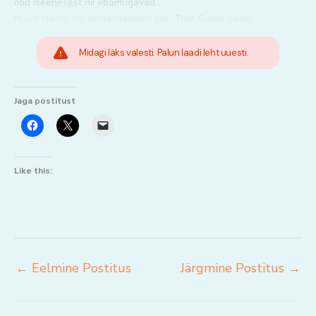
olid iseenesest nii ebamugavad.
Nüüd oleme me esmaspäevani siin. Tere Suure-Jaani.
Midagi läks valesti. Palun laadi leht uuesti.
Jaga postitust
Like this:
←
Eelmine Postitus
Järgmine Postitus
→