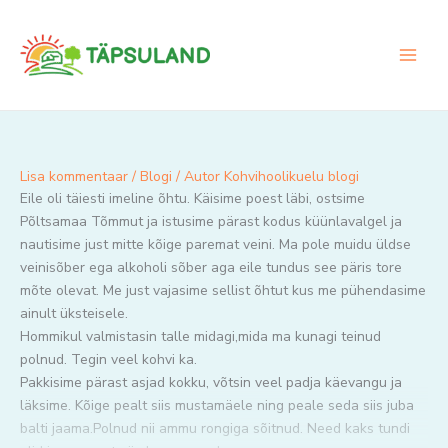
Skip
to
content
Lisa kommentaar
/
Blogi
/ Autor
Kohvihoolikuelu blogi
Eile oli täiesti imeline õhtu. Käisime poest läbi, ostsime
Põltsamaa Tõmmut ja istusime pärast kodus küünlavalgel ja
nautisime just mitte kõige paremat veini. Ma pole muidu üldse
veinisõber ega alkoholi sõber aga eile tundus see päris tore
mõte olevat. Me just vajasime sellist õhtut kus me pühendasime
ainult üksteisele.
Hommikul valmistasin talle midagi,mida ma kunagi teinud
polnud. Tegin veel kohvi ka.
Pakkisime pärast asjad kokku, võtsin veel padja käevangu ja
läksime. Kõige pealt siis mustamäele ning peale seda siis juba
balti jaama.Polnud nii ammu rongiga sõitnud. Need kaks tundi