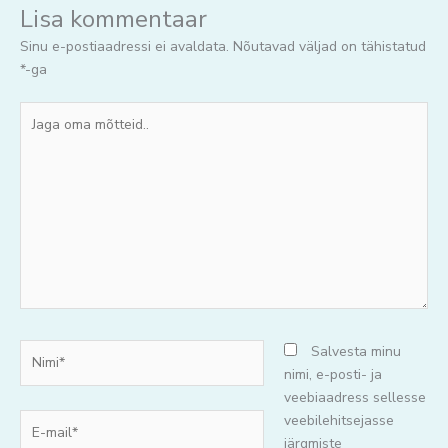
Lisa kommentaar
Sinu e-postiaadressi ei avaldata.
Nõutavad väljad on tähistatud
*
-ga
Jaga
oma
mõtteid..
Nimi*
Salvesta minu
nimi, e-posti- ja
veebiaadress sellesse
E-
veebilehitsejasse
mail*
järgmiste