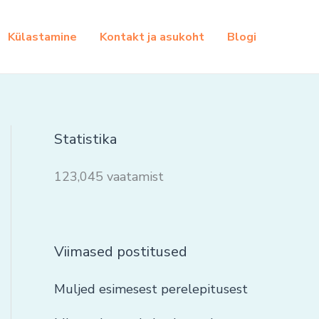
Külastamine
Kontakt ja asukoht
Blogi
Statistika
123,045 vaatamist
Viimased postitused
Muljed esimesest perelepitusest