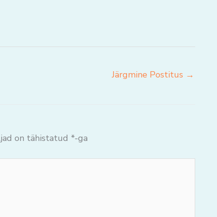
Järgmine Postitus
→
jad on tähistatud
*
-ga