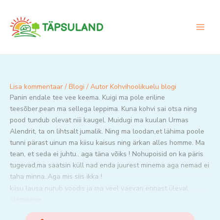
Skip
to
content
Lisa kommentaar
/
Blogi
/ Autor
Kohvihoolikuelu blogi
Panin endale tee vee keema. Kuigi ma pole eriline
teesõber,pean ma sellega leppima. Kuna kohvi sai otsa ning
pood tundub olevat niii kaugel. Muidugi ma kuulan Urmas
Alendrit, ta on lihtsalt jumalik. Ning ma loodan,et lähima poole
tunni pärast uinun ma kiisu kaisus ning ärkan alles homme. Ma
tean, et seda ei juhtu.. aga täna võiks ! Nohupoisid on ka päris
tugevad,ma saatsin küll nad enda juurest minema aga nemad ei
taha minna..Aga mis siis ikka !
kiisu lausa nurub voodis ja ma veel vaevan ennast üleval
olemisega.