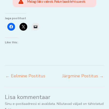
Midagi läks valesti. Palun laadi leht uuesti.
Jaga postitust
Like this:
←
Eelmine Postitus
Järgmine Postitus
→
Lisa kommentaar
Sinu e-postiaadressi ei avaldata.
Nõutavad väljad on tähistatud