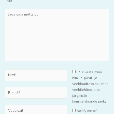
*
-ga
Jaga
oma
mõtteid..
Nimi*
Salvesta minu
nimi, e-posti- ja
veebiaadress sellesse
E-
veebilehitsejasse
mail*
järgmiste
kommentaaride jaoks.
Veebisait
Notify me of