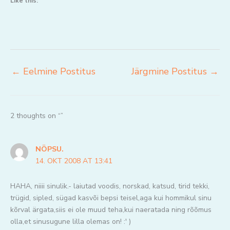
Like this:
←
Eelmine Postitus
Järgmine Postitus
→
2 thoughts on “”
NÖPSU.
14. OKT 2008 AT 13:41
HAHA, niiii sinulik.- laiutad voodis, norskad, katsud, tirid tekki,
trügid, sipled, sügad kasvõi bepsi teisel,aga kui hommikul sinu
kõrval ärgata,siis ei ole muud teha,kui naeratada ning rõõmus
olla,et sinusugune lilla olemas on! :' )