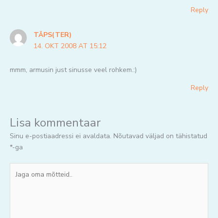
Reply
TÄPS(TER)
14. OKT 2008 AT 15:12
mmm, armusin just sinusse veel rohkem.:)
Reply
Lisa kommentaar
Sinu e-postiaadressi ei avaldata.
Nõutavad väljad on tähistatud
*
-ga
Jaga
oma
mõtteid..