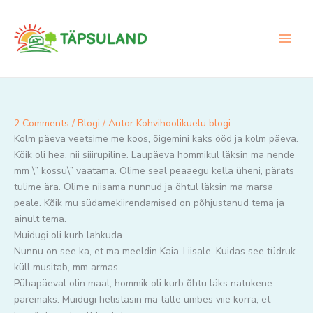
Skip
to
content
2 Comments
/
Blogi
/ Autor
Kohvihoolikuelu blogi
Kolm päeva veetsime me koos, õigemini kaks ööd ja kolm päeva.
Kõik oli hea, nii siiirupiline. Laupäeva hommikul läksin ma nende
mm \” kossu\” vaatama. Olime seal peaaegu kella üheni, pärats
tulime ära. Olime niisama nunnud ja õhtul läksin ma marsa
peale. Kõik mu südamekiirendamised on põhjustanud tema ja
ainult tema.
Muidugi oli kurb lahkuda.
Nunnu on see ka, et ma meeldin Kaia-Liisale. Kuidas see tüdruk
küll musitab, mm armas.
Pühapäeval olin maal, hommik oli kurb õhtu läks natukene
paremaks. Muidugi helistasin ma talle umbes viie korra, et