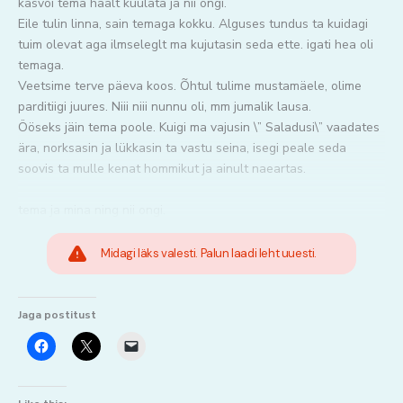
kasvõi tema häält kuulata ja nii ongi.
Eile tulin linna, sain temaga kokku. Alguses tundus ta kuidagi
tuim olevat aga ilmseleglt ma kujutasin seda ette. igati hea oli
temaga.
Veetsime terve päeva koos. Õhtul tulime mustamäele, olime
parditiigi juures. Niii niii nunnu oli, mm jumalik lausa.
Ööseks jäin tema poole. Kuigi ma vajusin \” Saladusi\” vaadates
ära, norksasin ja lükkasin ta vastu seina, isegi peale seda
soovis ta mulle kenat hommikut ja ainult naeartas.
tema ja mina ning nii ongi.
Midagi läks valesti. Palun laadi leht uuesti.
Jaga postitust