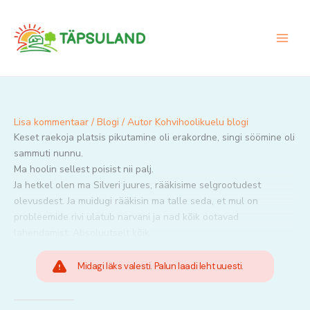
Skip
to
content
Lisa kommentaar
/
Blogi
/ Autor
Kohvihoolikuelu blogi
Keset raekoja platsis pikutamine oli erakordne, singi söömine oli
sammuti nunnu.
Ma hoolin sellest poisist nii palj.
Ja hetkel olen ma Silveri juures, rääkisime selgrootudest
olevusdest. Ja muidugi rääkisin ma talle seda, et mul on
probleemide rivi ulatub narvani ja nad kõik ootavad
lahendamist. Absoluutselt kõik.
Midagi läks valesti. Palun laadi leht uuesti.