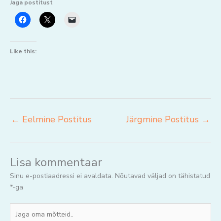
Jaga postitust
Like this:
←
Eelmine Postitus
Järgmine Postitus
→
Lisa kommentaar
Sinu e-postiaadressi ei avaldata.
Nõutavad väljad on tähistatud
*
-ga
Jaga
oma