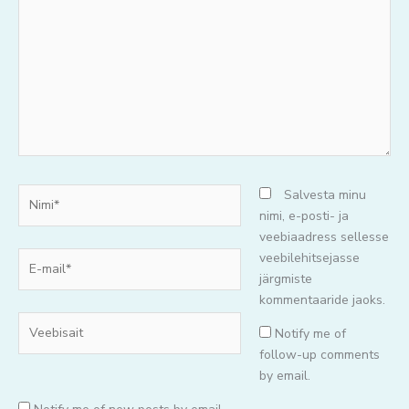
mõtteid..
Nimi*
Salvesta minu
nimi, e-posti- ja
veebiaadress sellesse
E-
veebilehitsejasse
mail*
järgmiste
kommentaaride jaoks.
Veebisait
Notify me of
follow-up comments
by email.