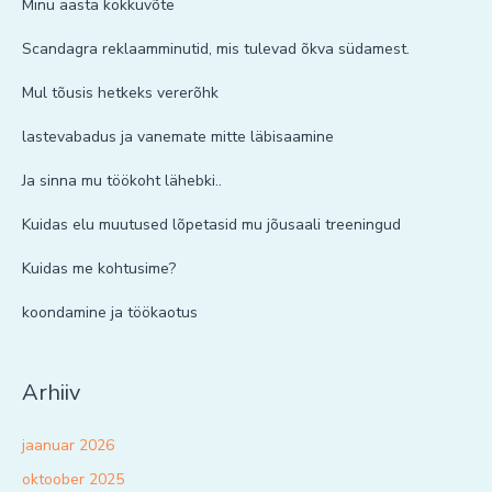
Minu aasta kokkuvõte
Scandagra reklaamminutid, mis tulevad õkva südamest.
Mul tõusis hetkeks vererõhk
lastevabadus ja vanemate mitte läbisaamine
Ja sinna mu töökoht lähebki..
Kuidas elu muutused lõpetasid mu jõusaali treeningud
Kuidas me kohtusime?
koondamine ja töökaotus
Arhiiv
jaanuar 2026
oktoober 2025