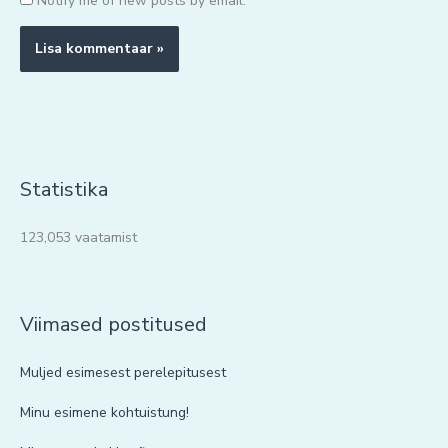
Notify me of new posts by email.
Statistika
123,053 vaatamist
Viimased postitused
Muljed esimesest perelepitusest
Minu esimene kohtuistung!