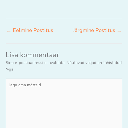
←
Eelmine Postitus
Järgmine Postitus
→
Lisa kommentaar
Sinu e-postiaadressi ei avaldata.
Nõutavad väljad on tähistatud
*
-ga
Jaga
oma
mõtteid..