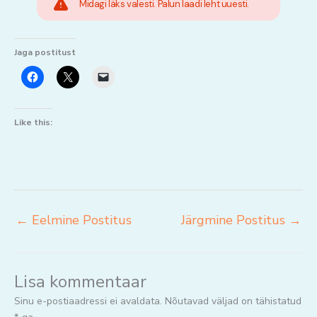
Midagi läks valesti. Palun laadi leht uuesti.
Jaga postitust
Like this:
←
Eelmine Postitus
Järgmine Postitus
→
Lisa kommentaar
Sinu e-postiaadressi ei avaldata.
Nõutavad väljad on tähistatud