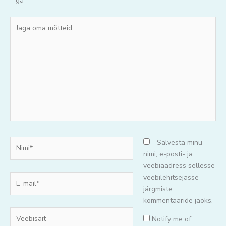
*
-ga
Jaga
oma
mõtteid..
Nimi*
Salvesta minu
nimi, e-posti- ja
veebiaadress sellesse
E-
veebilehitsejasse
mail*
järgmiste
kommentaaride jaoks.
Veebisait
Notify me of