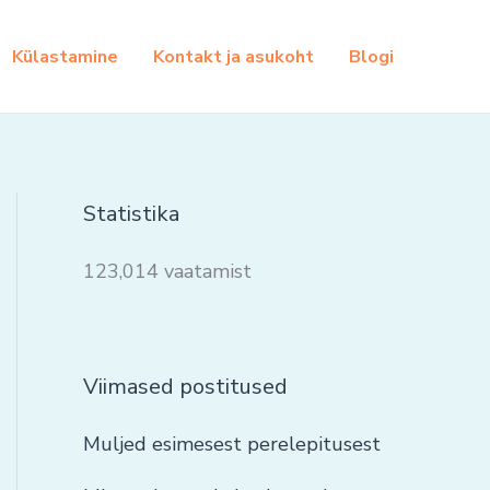
Külastamine
Kontakt ja asukoht
Blogi
Statistika
123,014 vaatamist
Viimased postitused
Muljed esimesest perelepitusest