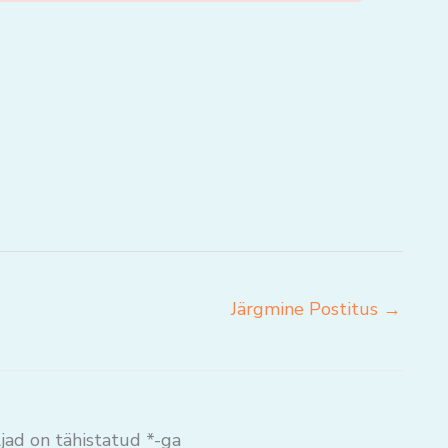
Järgmine Postitus
→
jad on tähistatud
*
-ga