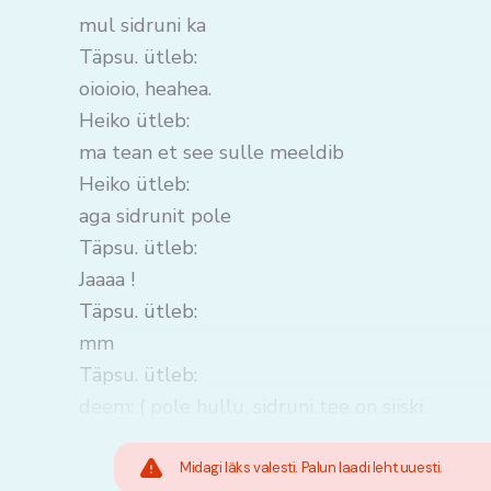
mul sidruni ka
Täpsu. ütleb:
oioioio, heahea.
Heiko ütleb:
ma tean et see sulle meeldib
Heiko ütleb:
aga sidrunit pole
Täpsu. ütleb:
Jaaaa !
Täpsu. ütleb:
mm
Täpsu. ütleb:
deem: ( pole hullu, sidruni tee on siiski
Midagi läks valesti. Palun laadi leht uuesti.