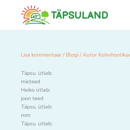
Skip
to
content
Lisa kommentaar
/
Blogi
/ Autor
Kohvihooliku
Täpsu. ütleb:
misteed
Heiko ütleb:
joon teed
Täpsu. ütleb:
mm
Täpsu. ütleb: