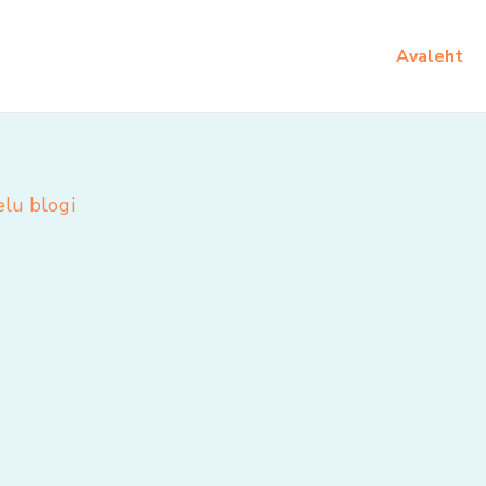
Avaleht
elu blogi