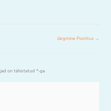
Järgmine Postitus
→
jad on tähistatud
*
-ga