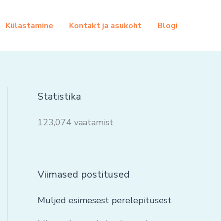
Külastamine
Kontakt ja asukoht
Blogi
Statistika
123,074 vaatamist
Viimased postitused
Muljed esimesest perelepitusest