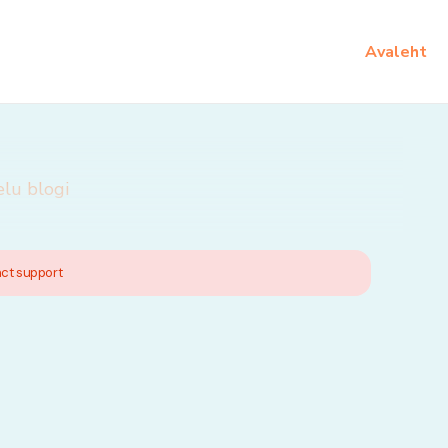
Avaleht
elu blogi
act support