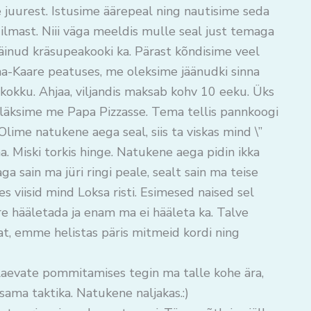
 juurest. Istusime äärepeal ning nautisime seda
 ilmast. Niii väga meeldis mulle seal just temaga
läinud kräsupeakooki ka. Pärast kõndisime veel
ana-Kaare peatuses, me oleksime jäänudki sinna
a kokku. Ahjaa, viljandis maksab kohv 10 eeku. Üks
ga läksime me Papa Pizzasse. Tema tellis pannkoogi
 Olime natukene aega seal, siis ta viskas mind \”
a. Miski torkis hinge. Natukene aega pidin ikka
a sain ma jüri ringi peale, sealt sain ma teise
es viisid mind Loksa risti. Esimesed naised sel
re hääletada ja enam ma ei hääleta ka. Talve
at, emme helistas päris mitmeid kordi ning
aevate pommitamises tegin ma talle kohe ära,
sama taktika. Natukene naljakas.:)