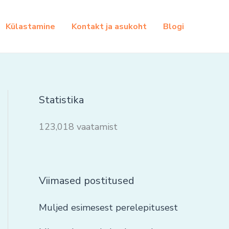
Külastamine
Kontakt ja asukoht
Blogi
Statistika
123,018 vaatamist
Viimased postitused
Muljed esimesest perelepitusest