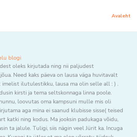
Avaleht
elu blogi
sdest oleks kirjutada ning nii paljudest
 jõua. Need kaks päeva on lausa väga huvitavalt
elist ilutulestikku, lausa ma olin selle all : ) .
usin kirsti ja tema seltskonnaga linna poole.
n nunnu, loovutas oma kampsuni mulle mis oli
kirjutama aga mina ei saanud klubisse sisse( teised
aart katki ning kodus. Ma jooksin padukaga võidu,
n ta jalule. Tuligi, siis nägin veel Jürit ka. Incuga