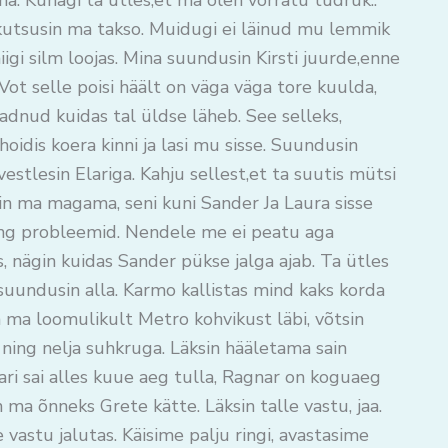
a. Kunagi ta ütles,et ma olen võrratu tüdruk..
 kutsusin ma takso. Muidugi ei läinud mu lemmik
i niigi silm loojas. Mina suundusin Kirsti juurde,enne
 Vot selle poisi häält on väga väga tore kuulda,
eadnud kuidas tal üldse läheb. See selleks,
oidis koera kinni ja lasi mu sisse. Suundusin
 vestlesin Elariga. Kahju sellest,et ta suutis mütsi
in ma magama, seni kuni Sander Ja Laura sisse
i ning probleemid. Nendele me ei peatu aga
nägin kuidas Sander pükse jalga ajab. Ta ütles
 suundusin alla. Karmo kallistas mind kaks korda
n ma loomulikult Metro kohvikust läbi, võtsin
e ning nelja suhkruga. Läksin hääletama sain
 Elari sai alles kuue aeg tulla, Ragnar on koguaeg
in ma õnneks Grete kätte. Läksin talle vastu, jaa.
vastu jalutas. Käisime palju ringi, avastasime