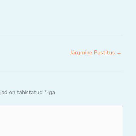
Järgmine Postitus
→
jad on tähistatud
*
-ga