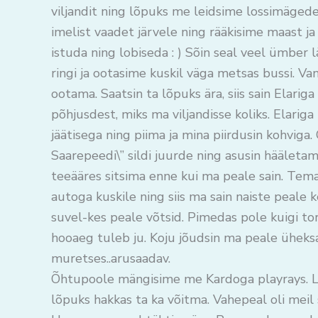
viljandit ning lõpuks me leidsime lossimägede
imelist vaadet järvele ning rääkisime maast ja
istuda ning lobiseda : ) Sõin seal veel ümber 
ringi ja ootasime kuskil väga metsas bussi. V
ootama. Saatsin ta lõpuks ära, siis sain Elarig
põhjusdest, miks ma viljandisse koliks. Elari
jäätisega ning piima ja mina piirdusin kohviga.
Saarepeedi\” sildi juurde ning asusin hääletam
teeääres sitsima enne kui ma peale sain. Temag
autoga kuskile ning siis ma sain naiste peale k
suvel-kes peale võtsid. Pimedas pole kuigi to
hooaeg tuleb ju. Koju jõudsin ma peale üheks
muretses..arusaadav.
Õhtupoole mängisime me Kardoga playrays. L
lõpuks hakkas ta ka võitma. Vahepeal oli meil 