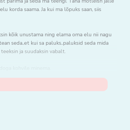
 parima ja seda ma teengi. Täna mõtleisn jälle
elu korda saama. Ja kui ma lõpuks saan, siis
ksin kõik unustama ning elama oma elu nii nagu
ean seda..et kui sa paluks..paluksid seda mida
 teeksin ja suudaksin vabalt.
rdoga kohvile minema.