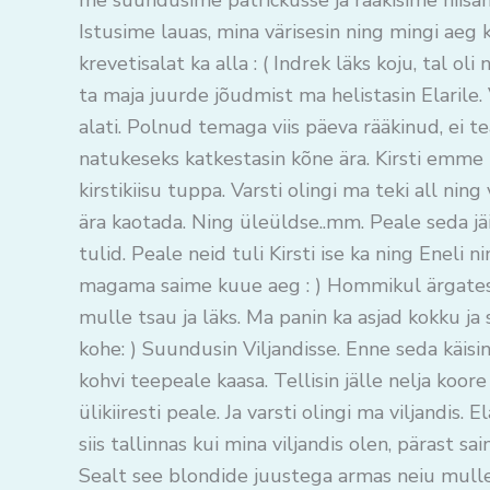
me suundusime patrickusse ja rääkisime niisam
Istusime lauas, mina värisesin ning mingi aeg
krevetisalat ka alla : ( Indrek läks koju, tal ol
ta maja juurde jõudmist ma helistasin Elarile.
alati. Polnud temaga viis päeva rääkinud, ei t
natukeseks katkestasin kõne ära. Kirsti emme h
kirstikiisu tuppa. Varsti olingi ma teki all ning
ära kaotada. Ning üleüldse..mm. Peale seda jä
tulid. Peale neid tuli Kirsti ise ka ning Enel
magama saime kuue aeg : ) Hommikul ärgates, 
mulle tsau ja läks. Ma panin ka asjad kokku ja
kohe: ) Suundusin Viljandisse. Enne seda käisi
kohvi teepeale kaasa. Tellisin jälle nelja koor
ülikiiresti peale. Ja varsti olingi ma viljandis.
siis tallinnas kui mina viljandis olen, pärast sa
Sealt see blondide juustega armas neiu mulle 