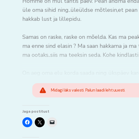
Homme on mul tähtis päev. Pean andma endast
üle oma sihid ning..üleüldse mõtlesin,et pean 
hakkab lust ja lillepidu.
Samas on raske, raske on mõelda. Kas ma pea
ma enne sind elasin ? Ma saan hakkama ja ma t
ma ootaks..siis ma teeksin seda. Kohe kindlasti
On aeg oma elu korda saada ning ükspäev ka
Midagi läks valesti. Palun laadi leht uuesti.
Jaga postitust