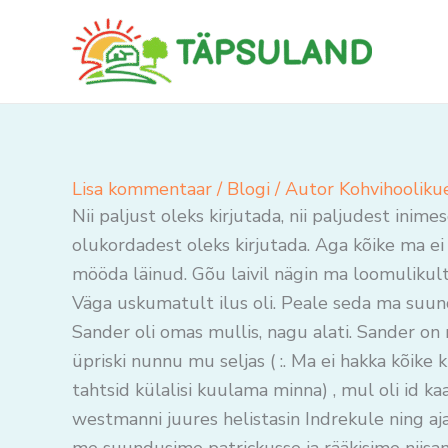
Skip
to
content
Lisa kommentaar
/
Blogi
/ Autor
Kohvihooliku
Nii paljust oleks kirjutada, nii paljudest inime
olukordadest oleks kirjutada. Aga kõike ma ei
mööda läinud. Gõu laivil nägin ma loomulikult im
Väga uskumatult ilus oli. Peale seda ma suund
Sander oli omas mullis, nagu alati. Sander o
üpriski nunnu mu seljas ( :. Ma ei hakka kõike 
tahtsid külalisi kuulama minna) , mul oli id k
westmanni juures helistasin Indrekule ning ajasi