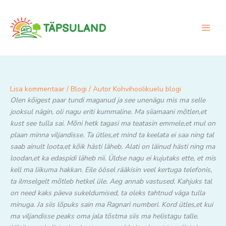
Skip
to
content
Lisa kommentaar
/
Blogi
/ Autor
Kohvihoolikuelu blogi
Olen kõigest paar tundi maganud ja see unenägu mis ma selle
jooksul nägin, oli nagu eriti kummaline. Ma siiamaani mõtlen,et
kust see tulla sai. Mõni hetk tagasi ma teatasin emmele,et mul on
plaan minna viljandisse. Ta ütles,et mind ta keelata ei saa ning tal
saab ainult loota,et kõik hästi läheb. Alati on läinud hästi ning ma
loodan,et ka edaspidi läheb nii. Üldse nagu ei kujutaks ette, et mis
kell ma liikuma hakkan. Eile öösel rääkisin veel kertuga telefonis,
ta ilmselgelt mõtleb hetkel üle. Aeg annab vastused. Kahjuks tal
on need kaks päeva sukeldumised, ta oleks tahtnud väga tulla
minuga. Ja siis lõpuks sain ma Ragnari numberi. Kord ütles,et kui
ma viljandisse peaks oma jala tõstma siis ma helistagu talle.