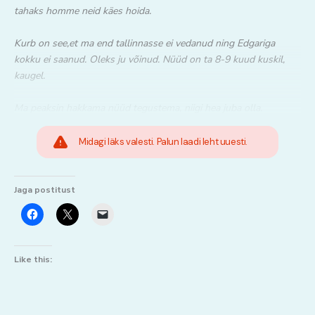
tahaks homme neid käes hoida.
Kurb on see,et ma end tallinnasse ei vedanud ning Edgariga
kokku ei saanud. Oleks ju võinud. Nüüd on ta 8-9 kuud kuskil,
kaugel.
Ma peaksin hakkama nüüd tegustema, niigi hea juba olla.
Midagi läks valesti. Palun laadi leht uuesti.
Jaga postitust
Like this: