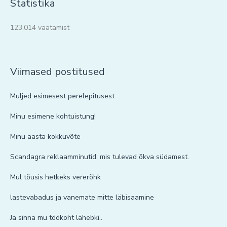
Statistika
123,014 vaatamist
Viimased postitused
Muljed esimesest perelepitusest
Minu esimene kohtuistung!
Minu aasta kokkuvõte
Scandagra reklaamminutid, mis tulevad õkva südamest.
Mul tõusis hetkeks vererõhk
lastevabadus ja vanemate mitte läbisaamine
Ja sinna mu töökoht lähebki..