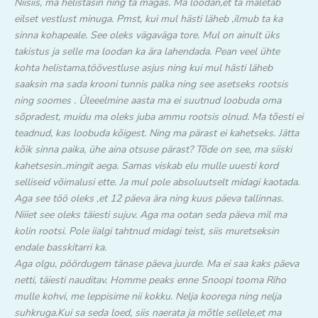
Niisiis, ma helistasin ning ta magas. Ma loodan,et ta mäletab
eilset vestlust minuga. Pmst, kui mul hästi läheb ,ilmub ta ka
sinna kohapeale. See oleks vägaväga tore. Mul on ainult üks
takistus ja selle ma loodan ka ära lahendada. Pean veel ühte
kohta helistama,töövestluse asjus ning kui mul hästi läheb
saaksin ma sada krooni tunnis palka ning see asetseks rootsis
ning soomes . Üleeelmine aasta ma ei suutnud loobuda oma
sõpradest, muidu ma oleks juba ammu rootsis olnud. Ma tõesti ei
teadnud, kas loobuda kõigest. Ning ma pärast ei kahetseks. Jätta
kõik sinna paika, ühe aina otsuse pärast? Tõde on see, ma siiski
kahetsesin..mingit aega. Samas viskab elu mulle uuesti kord
selliseid võimalusi ette. Ja mul pole absoluutselt midagi kaotada.
Aga see töö oleks ,et 12 päeva ära ning kuus päeva tallinnas.
Niiiet see oleks täiesti sujuv. Aga ma ootan seda päeva mil ma
kolin rootsi. Pole iialgi tahtnud midagi teist, siis muretseksin
endale basskitarri ka.
Aga olgu, pöördugem tänase päeva juurde. Ma ei saa kaks päeva
netti, täiesti nauditav. Homme peaks enne Snoopi tooma Riho
mulle kohvi, me leppisime nii kokku. Nelja koorega ning nelja
suhkruga.Kui sa seda loed, siis naerata ja mõtle sellele,et ma