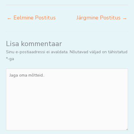
←
Eelmine Postitus
Järgmine Postitus
→
Lisa kommentaar
Sinu e-postiaadressi ei avaldata.
Nõutavad väljad on tähistatud
*
-ga
Jaga
oma
mõtteid..