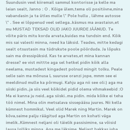
Suundusin veel kiiremail sammul kontorisse ja kelle ma
leian sealt, Janno : O . Kõige ülem,tema oli positiivne,mina
vabandasin ja ta ütles mulle \” Pole hullu , lähme autosse
\” . See ei lõppenud veel sellega..käsmus ma avastaisn,et
mu MUSTAD TEKSAD OLID JAKO JUURDE JÄÄNUD. Te
võite päris mitu korda arvata,kuidas ma tundsin end. Kõik
mis sai valesti minna, need ka läksid. Teades, mitte kedagi
sealt otsustasin ma tüdrukute poole pöörduda. Ja lõpuks
sain ma dressipüksid. Kas te arvates,et mina kannan
dresse? ee vist mittte aga sel hetkel pidin kõik alla
neelama, mustadest kingadest polnud mingit tolku. Peale
selle sain ma mõnusa L suuruse oranzi jope, mmm see ei
meeldinud mulle ka põrmugi. Kahju aga nii see oli:) aga ma
siiski pidin..ja siis veel kõikidel pidid olema vihmakeebid :O
Ma ei kanna ju neid..aga siiski..ma pidin. mida kõike ei teha
töö nimel. Mina olin metsalava sissepääsu juures. Nii kella
kümnest hommikul. Veel olid Marek ning Martin. Marek on
kõva,saime palju räägitud aga Martin on kohati väga
imelik..Kümnest neljani oli täielik passisimine, sa võisid
lausa lolliks minna. Aga me läksime. Neljast hakkas juba