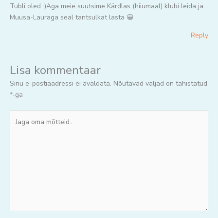
Tubli oled :)Aga meie suutsime Kärdlas (hiiumaal) klubi leida ja
Muusa-Lauraga seal tantsulkat lasta 😀
Reply
Lisa kommentaar
Sinu e-postiaadressi ei avaldata.
Nõutavad väljad on tähistatud
*
-ga
Jaga
oma
mõtteid..