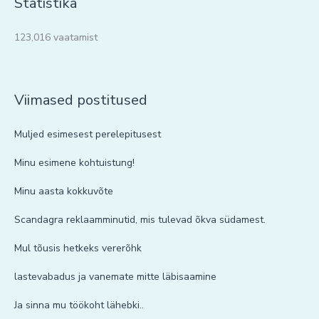
Statistika
123,016 vaatamist
Viimased postitused
Muljed esimesest perelepitusest
Minu esimene kohtuistung!
Minu aasta kokkuvõte
Scandagra reklaamminutid, mis tulevad õkva südamest.
Mul tõusis hetkeks vererõhk
lastevabadus ja vanemate mitte läbisaamine
Ja sinna mu töökoht lähebki..