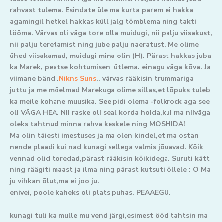
rahvast tulema. Esindate üle ma kurta parem ei hakka
agamingil hetkel hakkas küll jalg tõmblema ning takti
lööma. Värvas oli väga tore olla muidugi, nii palju viisakust,
nii palju teretamist ning jube palju naeratust. Me olime
ühed viisakamad, muidugi mina olin (H). Pärast hakkas juba
ka Marek, peatse kohtumiseni ütlema. einagu väga kõva. Ja
viimane bänd..
Nikns Suns
.. värvas rääkisin trummariga
juttu ja me mõelmad Marekuga olime sillas,et lõpuks tuleb
ka meile kohane muusika. See pidi olema -folkrock aga see
oli VÄGA HEA. Nii raske oli seal korda hoida,kui ma niiväga
oleks tahtnud minna rahva keskele ning MOSHIDA!
Ma olin täiesti imestuses ja ma olen kindel,et ma ostan
nende plaadi kui nad kunagi sellega valmis jõuavad. Kõik
vennad olid toredad,pärast rääkisin kõikidega. Suruti kätt
ning räägiti maast ja ilma ning pärast kutsuti õllele : O Ma
ju vihkan õlut,ma ei joo ju.
enivei, poole kaheks oli plats puhas. PEAAEGU.
kunagi tuli ka mulle mu vend järgi,esimest ööd tahtsin ma