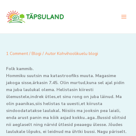
Skip
to
content
1 Comment
/
Blogi
/ Autor
Kohvihoolikuelu blogi
Folk kammib.
Hommiku suutsin ma katastroofiks muuta. Magasime
jakoga sisse,ärkasin 7.45. Olin murtud,kuna sel ajal pidin
ma juba laulukal olema. Helistasin kiiresti
ülemustele,indrek ütles,et sinu rong on juba läinud. Ma
olin paanikas,siis helistas ta uuesti,et kiirusta
sindoodatatakse laulukal. Niisiiis ma jooksin pea laiali,
enda arust panin ma kõik asjad kokku..aga..Bussid sõitsid
nii aeglaselt ning närvid ütlesid peaaegu ülesse. Jõudes
laulukale lõpuks, ei leidnud ma ühtki bussi. Nagu päriselt.