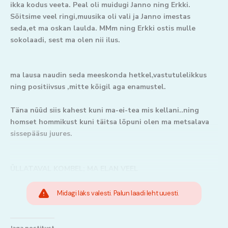
ikka kodus veeta. Peal oli muidugi Janno ning Erkki.
Sõitsime veel ringi,muusika oli vali ja Janno imestas
seda,et ma oskan laulda. MMm ning Erkki ostis mulle
sokolaadi, sest ma olen nii ilus.
ma lausa naudin seda meeskonda hetkel,vastutulelikkus
ning positiivsus ,mitte kõigil aga enamustel.
Täna nüüd siis kahest kuni ma-ei-tea mis kellani..ning
homset hommikust kuni täitsa lõpuni olen ma metsalava
sissepääsu juures.
ÜLLATAVAL KOMBEL; MA ELAN VEEL
Midagi läks valesti. Palun laadi leht uuesti.