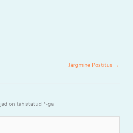
Järgmine Postitus
→
jad on tähistatud
*
-ga