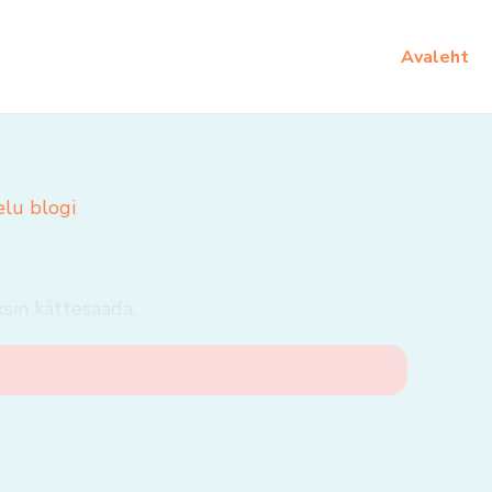
Avaleht
elu blogi
ksin kättesaada.