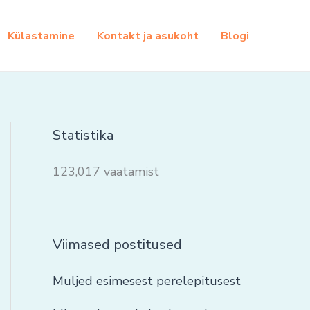
Külastamine
Kontakt ja asukoht
Blogi
Statistika
123,017 vaatamist
Viimased postitused
Muljed esimesest perelepitusest