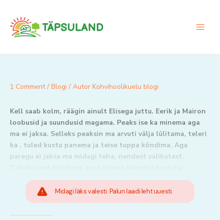
Skip
to
content
1 Comment
/
Blogi
/ Autor
Kohvihoolikuelu blogi
Kell saab kolm, räägin ainult Elisega juttu. Eerik ja Mairon
loobusid ja suundusid magama. Peaks ise ka minema aga
ma ei jaksa. Selleks peaksin ma arvuti välja lülitama, teleri
ka , tuled kustu panema ja teise tuppa kõndima. Aga
paregu ei jaksa ma midagi teha, nendest valikutest.
Tahaks veel natukest aega,Urmas Alendrit kuulata .
Midagi läks valesti. Palun laadi leht uuesti.