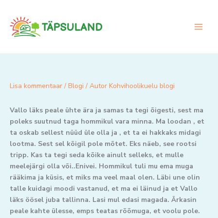
Skip
to
content
Lisa kommentaar
/
Blogi
/ Autor
Kohvihoolikuelu blogi
Vallo läks peale ühte ära ja samas ta tegi õigesti, sest ma
poleks suutnud taga hommikul vara minna. Ma loodan , et
ta oskab sellest nüüd üle olla ja , et ta ei hakkaks midagi
lootma. Sest sel kõigil pole mõtet. Eks näeb, see rootsi
tripp. Kas ta tegi seda kõike ainult selleks, et mulle
meelejärgi olla või..Enivei. Hommikul tuli mu ema muga
rääkima ja küsis, et miks ma veel maal olen. Läbi une olin
talle kuidagi moodi vastanud, et ma ei läinud ja et Vallo
läks öösel juba tallinna. Lasi mul edasi magada. Ärkasin
peale kahte ülesse, emps teatas rõõmuga, et voolu pole.