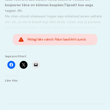
kusjuures täna on kümnes kuupäev.Täpselt kuu aega
tagasi, õh.
Ma olen olnud siiamaani tugev ega mõelnud enam sellele
mis oli…ja ma ei kavatsegi alla anda. Leian uue ja parema,
nagu ikka õeldakse. Ja mida nagunii alguses ei usuta ( :
Midagi läks valesti. Palun laadi leht uuesti.
Jaga postitust
Like this: