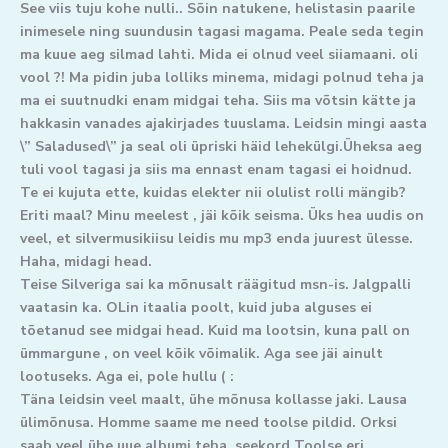
See viis tuju kohe nulli.. Sõin natukene, helistasin paarile
inimesele ning suundusin tagasi magama. Peale seda tegin
ma kuue aeg silmad lahti. Mida ei olnud veel siiamaani. oli
vool ?! Ma pidin juba lolliks minema, midagi polnud teha ja
ma ei suutnudki enam midgai teha. Siis ma võtsin kätte ja
hakkasin vanades ajakirjades tuuslama. Leidsin mingi aasta
\” Saladused\” ja seal oli üpriski häid lehekülgi.Üheksa aeg
tuli vool tagasi ja siis ma ennast enam tagasi ei hoidnud.
Te ei kujuta ette, kuidas elekter nii olulist rolli mängib?
Eriti maal? Minu meelest , jäi kõik seisma. Üks hea uudis on
veel, et silvermusikiisu leidis mu mp3 enda juurest ülesse.
Haha, midagi head.
Teise Silveriga sai ka mõnusalt räägitud msn-is. Jalgpalli
vaatasin ka. OLin itaalia poolt, kuid juba alguses ei
tõetanud see midgai head. Kuid ma lootsin, kuna pall on
ümmargune , on veel kõik võimalik. Aga see jäi ainult
lootuseks. Aga ei, pole hullu ( :
Täna leidsin veel maalt, ühe mõnusa kollasse jaki. Lausa
ülimõnusa. Homme saame me need toolse pildid. Orksi
saab veel ühe uue albumi teha, seekord Toolse eri.