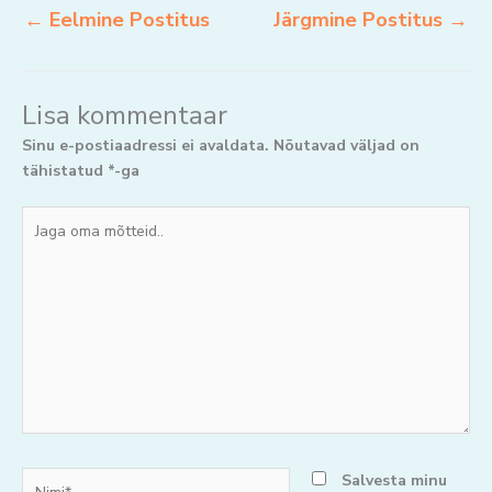
←
Eelmine Postitus
Järgmine Postitus
→
Lisa kommentaar
Sinu e-postiaadressi ei avaldata.
Nõutavad väljad on
tähistatud
*
-ga
Jaga
oma
mõtteid..
Nimi*
Salvesta minu