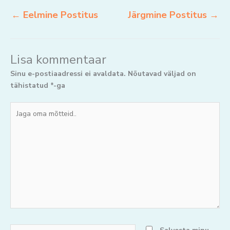
←
Eelmine Postitus
Järgmine Postitus
→
Lisa kommentaar
Sinu e-postiaadressi ei avaldata.
Nõutavad väljad on
tähistatud
*
-ga
Jaga
oma
mõtteid..
Nimi*