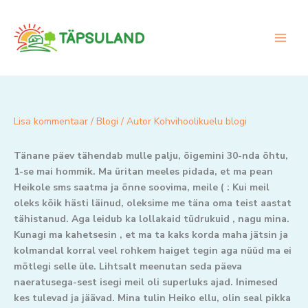
Skip
to
content
Lisa kommentaar
/
Blogi
/ Autor
Kohvihoolikuelu blogi
Tänane päev tähendab mulle palju, õigemini 30-nda õhtu,
1-se mai hommik. Ma üritan meeles pidada, et ma pean
Heikole sms saatma ja õnne soovima, meile ( : Kui meil
oleks kõik hästi läinud, oleksime me täna oma teist aastat
tähistanud. Aga leidub ka lollakaid tüdrukuid , nagu mina.
Kunagi ma kahetsesin , et ma ta kaks korda maha jätsin ja
kolmandal korral veel rohkem haiget tegin aga nüüd ma ei
mõtlegi selle üle. Lihtsalt meenutan seda päeva
naeratusega-sest isegi meil oli superluks ajad. Inimesed
kes tulevad ja jäävad. Mina tulin Heiko ellu, olin seal pikka