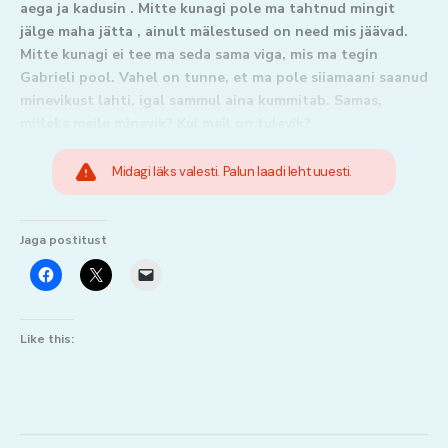
aega ja kadusin . Mitte kunagi pole ma tahtnud mingit
jälge maha jätta , ainult mälestused on need mis jäävad.
Mitte kunagi ei tee ma seda sama viga, mis ma tegin
Gabrieli pool. Vahel on tunne, et ma pole siiamaani saanud
minevikust lahti, igal sammul aina kummitab. Samas,
milleks meile minevik? Kui meil on tulevik?
Midagi läks valesti. Palun laadi leht uuesti.
Jaga postitust
Like this: