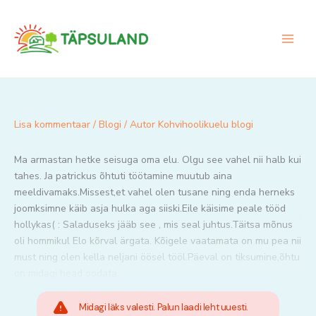
Skip
to
content
Lisa kommentaar
/
Blogi
/ Autor
Kohvihoolikuelu blogi
Ma armastan hetke seisuga oma elu. Olgu see vahel nii halb kui
tahes. Ja patrickus õhtuti töötamine muutub aina
meeldivamaks.Missest,et vahel olen tusane ning enda herneks
joomksimne käib asja hulka aga siiski.Eile käisime peale tööd
hollykas( : Saladuseks jääb see , mis seal juhtus.Täitsa mõnus
oli hommikul Elo kõrval ärgata. Kõigele vaatamata on mu pea nii
must ning olen kella neljani öösel tööl.Päeval on tiksumine,õhtu
on midagi head oodata.
Midagi läks valesti. Palun laadi leht uuesti.