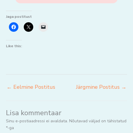
Jaga postitust
Like this:
←
Eelmine Postitus
Järgmine Postitus
→
Lisa kommentaar
Sinu e-postiaadressi ei avaldata.
Nõutavad väljad on tähistatud
*
-ga