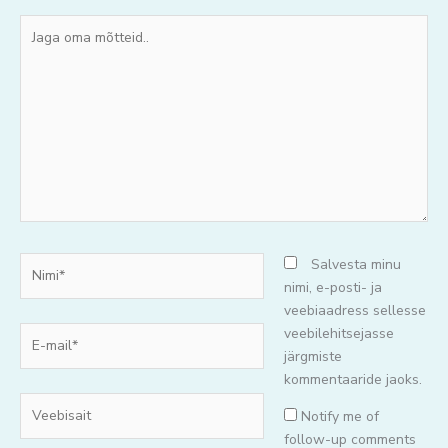
Jaga
oma
mõtteid..
Nimi*
Salvesta minu
nimi, e-posti- ja
veebiaadress sellesse
E-
veebilehitsejasse
mail*
järgmiste
kommentaaride jaoks.
Veebisait
Notify me of
follow-up comments