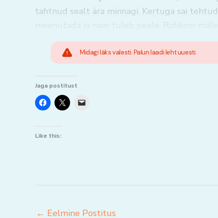
tahtnud sealt ära minnagi. Kertuga sai tehtud
meenutada ja naer tuleb peale. Rohkem mäles
Midagi läks valesti. Palun laadi leht uuesti.
Jaga postitust
Like this:
←
Eelmine Postitus