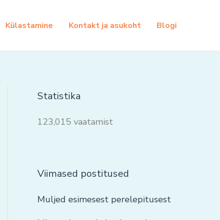
Külastamine
Kontakt ja asukoht
Blogi
Statistika
123,015 vaatamist
Viimased postitused
Muljed esimesest perelepitusest