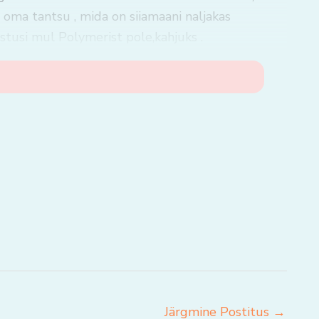
 oma tantsu , mida on siiamaani naljakas
tusi mul Polymerist pole,kahjuks .
Järgmine Postitus
→