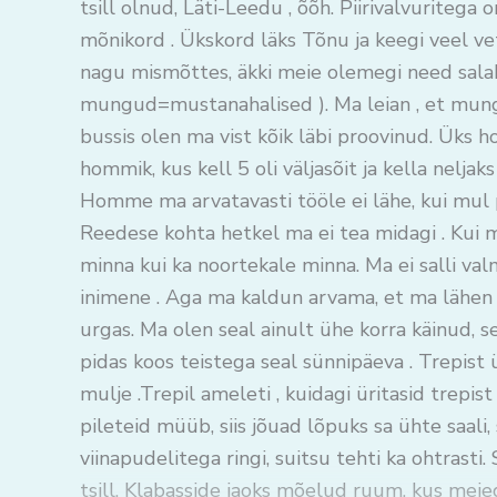
tsill olnud, Läti-Leedu , õõh. Piirivalvuritega on
mõnikord . Ükskord läks Tõnu ja keegi veel vetsu
nagu mismõttes, äkki meie olemegi need salak
mungud=mustanahalised ). Ma leian , et mun
bussis olen ma vist kõik läbi proovinud. Üks ho
hommik, kus kell 5 oli väljasõit ja kella nelja
Homme ma arvatavasti tööle ei lähe, kui mul 
Reedese kohta hetkel ma ei tea midagi . Kui m
minna kui ka noortekale minna. Ma ei salli val
inimene . Aga ma kaldun arvama, et ma lähen 
urgas. Ma olen seal ainult ühe korra käinud, se
pidas koos teistega seal sünnipäeva . Trepist ü
mulje .Trepil ameleti , kuidagi üritasid trepis
pileteid müüb, siis jõuad lõpuks sa ühte saali
viinapudelitega ringi, suitsu tehti ka ohtrasti
tsill. Klabasside jaoks mõelud ruum, kus meiegi 