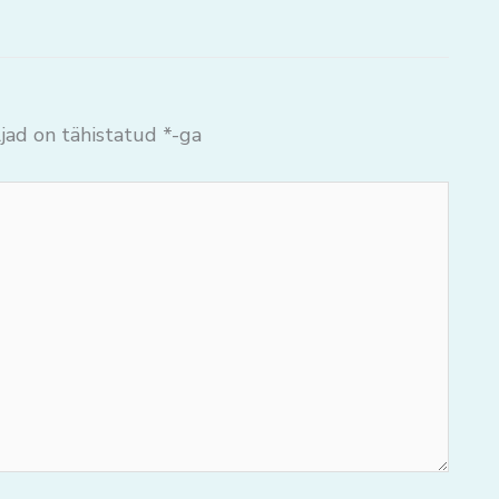
jad on tähistatud
*
-ga