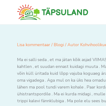
Skip
to
content
Lisa kommentaar
/
Blogi
/ Autor
Kohvihooliku
Ma ei salli seda , et ma jätan kõik asjad VIIM
kahtlen , et suudan ennast kuidagi muuta . Ma
võin küll üritada kuid lõpp vajuba koguaeg ära
oma vigadega . Aga mul on ka üks hea omadus. 
lähen ma pool tundi varem kohale . Paar korda
ühistrantspordile . Ma ei kurda midagi , mull
trippi kalevi fännklubiga . Ma pole elu sees buss