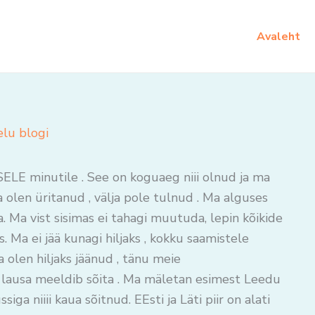
Avaleht
elu blogi
ASELE minutile . See on koguaeg niii olnud ja ma
 olen üritanud , välja pole tulnud . Ma alguses
. Ma vist sisimas ei tahagi muutuda, lepin kõikide
Ma ei jää kunagi hiljaks , kokku saamistele
 olen hiljaks jäänud , tänu meie
e lausa meeldib sõita . Ma mäletan esimest Leedu
iga niiii kaua sõitnud. EEsti ja Läti piir on alati