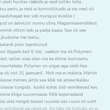
 alati huvitav rääkida ja neid lolliks teha ,
 peitu ja neid ei kontrollitudki ja siis meil oli
aubitsejad kes viib mungusi kuskile (
gud on ääretult nunnu sõna. Magamisasendidest
mmik võtsin teki ja padja kaasa. See oli see
ks jõudsime me leetu.
palavik pole taandunud.
ul lõppeb kell 6 töö , saaksin ma nii Polymeri
mist, selles osas olen ma ka ehtne lootusetu
noortekale. Polymer on urgas aga siiski hea
e oli vist 31 jaanuaril . Noh ma ei mäleta, Martin
lesse minnes jättis see kõik niii ameerikaliku
t ülesse tungida , kuskil kohal olid vennikesed kes
, sinna kõige suuremasse. Kõik koperadasid
. Siis olid mingid teised ruumid-üks ruum oli suht
seltskond sai reivitud. Asi läks niii hulluks, et ei