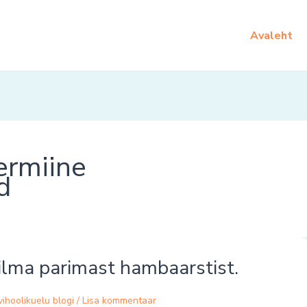
Avaleht
ermiine
d
lma parimast hambaarstist.
ihoolikuelu blogi
/
Lisa kommentaar