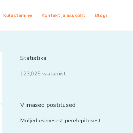
Külastamine
Kontakt ja asukoht
Blogi
Statistika
123,025 vaatamist
Viimased postitused
Muljed esimesest perelepitusest