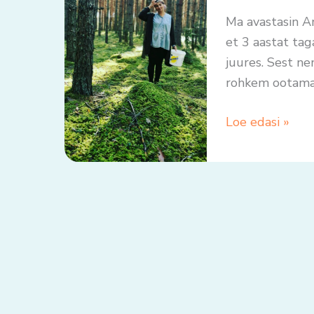
Ma avastasin An
et 3 aastat tag
juures. Sest ne
rohkem ootama
Loe edasi »