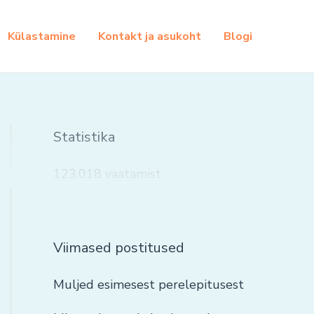
Külastamine
Kontakt ja asukoht
Blogi
Statistika
123,018 vaatamist
Viimased postitused
Muljed esimesest perelepitusest