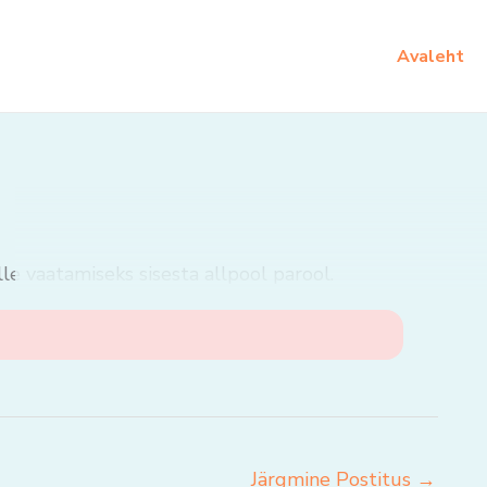
Avaleht
lle vaatamiseks sisesta allpool parool.
Järgmine Postitus
→