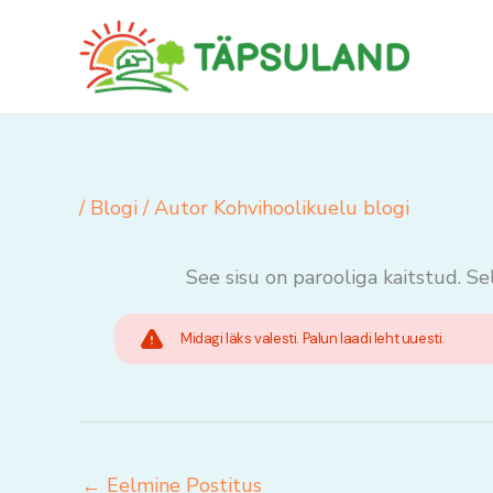
Skip
to
content
/
Blogi
/ Autor
Kohvihoolikuelu blogi
See sisu on parooliga kaitstud. Se
Midagi läks valesti. Palun laadi leht uuesti.
←
Eelmine Postitus