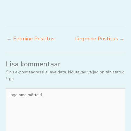
←
Eelmine Postitus
Järgmine Postitus
→
Lisa kommentaar
Sinu e-postiaadressi ei avaldata.
Nõutavad väljad on tähistatud
*
-ga
Jaga
oma
mõtteid..