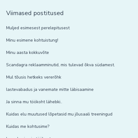
Viimased postitused
Muljed esimesest perelepitusest
Minu esimene kohtuistung!
Minu aasta kokkuvõte
Scandagra reklaamminutid, mis tulevad õkva südamest.
Mul tõusis hetkeks vererõhk
lastevabadus ja vanemate mitte läbisaamine
Ja sinna mu töökoht lähebki..
Kuidas elu muutused lõpetasid mu jõusaali treeningud
Kuidas me kohtusime?