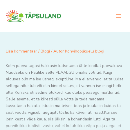
Skip
to
content
Lisa kommentaar
/
Blogi
/ Autor
Kohvihoolikuelu blogi
Kolm päeva tagasi hakkasin katsetama ühte kindlat päevakava.
Nüüdseks on Paulike selle PEAAEGU omaks võtnud. Kuigi
alguses olin ma ise üsnagi skeptiline. Ma ei arvanud, et ta üldse
sellega nõustub või olin kindel selles, et vannun ise mingi hetk
alla. Korraks oli selline olukord, kus oleks peaaegu murdunud.
Selle asemel et ta kiiresti sülle võtta ja teda magama
kussutama hakata, istusin ma teises toas ja kuulasin kuidas ta
seal voodis vigiseb, aegajalt tõstis ka kõvemat häält.Kui see
jorin kestis väga kaua, siis läksin ja kohendasin lutti. Aga ta
punnib ikka tublisti vastu, vahel kulub ikka väga palju aega, et