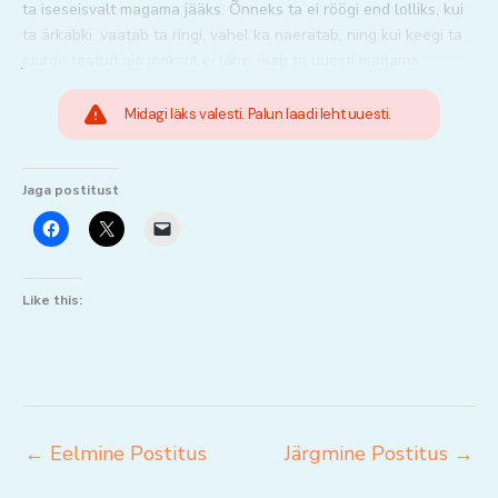
ta iseseisvalt magama jääks. Õnneks ta ei röögi end lolliks, kui
ta ärkabki, vaatab ta ringi, vahel ka naeratab, ning kui keegi ta
juurde teatud aja jooksul ei lähe, jääb ta uuesti magama.
Midagi läks valesti. Palun laadi leht uuesti.
Jaga postitust
Like this:
←
Eelmine Postitus
Järgmine Postitus
→