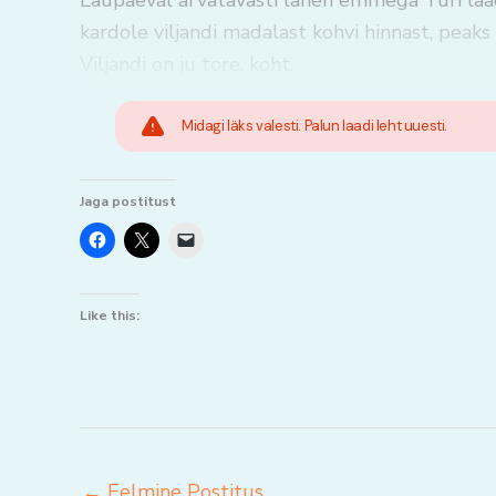
Laupäeval arvatavasti lähen emmega Türi laad
kardole viljandi madalast kohvi hinnast, peaks
Viljandi on ju tore, koht.
Midagi läks valesti. Palun laadi leht uuesti.
Jaga postitust
Like this:
←
Eelmine Postitus