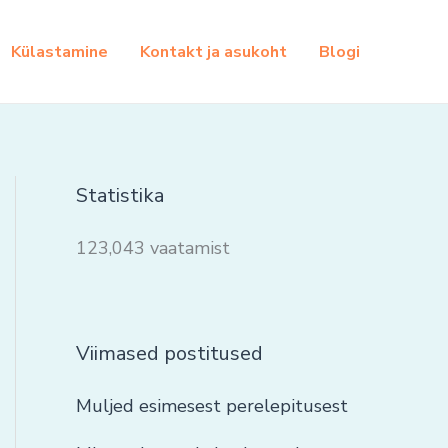
Külastamine
Kontakt ja asukoht
Blogi
Statistika
123,043 vaatamist
Viimased postitused
Muljed esimesest perelepitusest