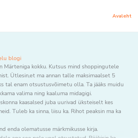
Avaleht
elu blogi
aan Märteniga kokku. Kutsus mind shoppingutele
mist. Ütlesin,et ma annan talle maksimaalset 5
hiks tal enam otsustusvõimetu olla. Ta jääks muidu
akkama valima ning kaaluma midagigi.
eskonna kaasalsed juba uurivad üksteiselt kes
id. Tuleb ka sinna, liisu ka. Rihot peaksin ma ka
ind enda olematusse märkmikusse kirja.