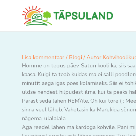
Skip
to
content
Lisa kommentaar
/
Blogi
/ Autor
Kohvihooliku
Homme on tegus päev. Satun kooli ka, siis s
kaasa. Kuigi ta teab kuidas ma ei salli poodle
minutit aega igas poes kolamiseks. Siis ei to
üldse nendest hilpudest ilma, kui ta peaks h
Pärast seda lähen REM\’ile. Oh kui tore ( : Me
sinna veel läheb. Vahetasin ka Marekiga sõnume
nägema, ulalalala.
Aga reedel lähen ma kardoga kohvile. Pani m