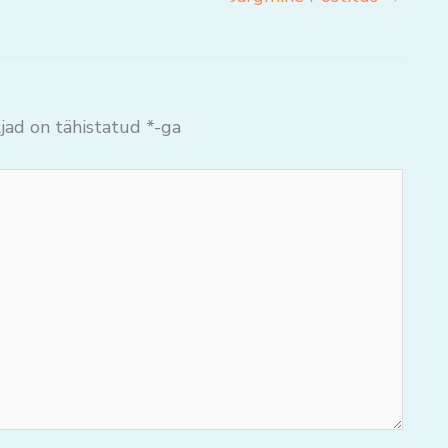
jad on tähistatud
*
-ga