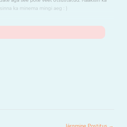
ale aga see pole veel otsustatud. Rääkisin ka
 sinna ka minema mingi aeg : )
Järgmine Postitus
→